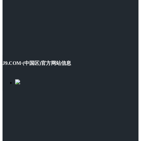
J9.COM·(中国区)官方网站信息