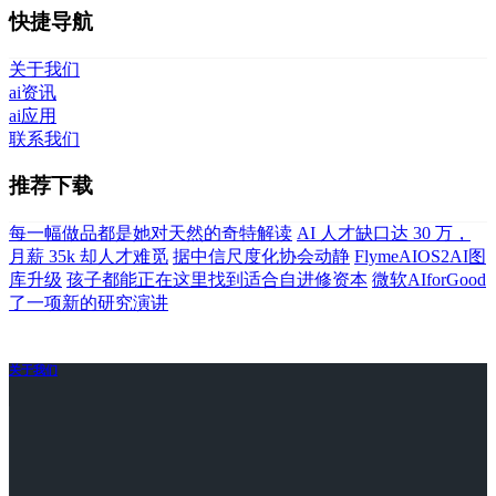
快捷导航
关于我们
ai资讯
ai应用
联系我们
推荐下载
每一幅做品都是她对天然的奇特解读
AI 人才缺口达 30 万，
月薪 35k 却人才难觅
据中信尺度化协会动静
FlymeAIOS2AI图
库升级
孩子都能正在这里找到适合自进修资本
微软AIforGood
了一项新的研究演讲
关于我们