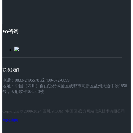
We咨询
联系我们
电话：0833-2495578 或 400-672-0899
地址：中国（四川）自由贸易试验区成都市高新区益州大道中段1858
号，天府软件园G8-3楼
Copyright © 2009-2024 四川J9.COM·(中国区)官方网站信息技术有限公司
网站地图