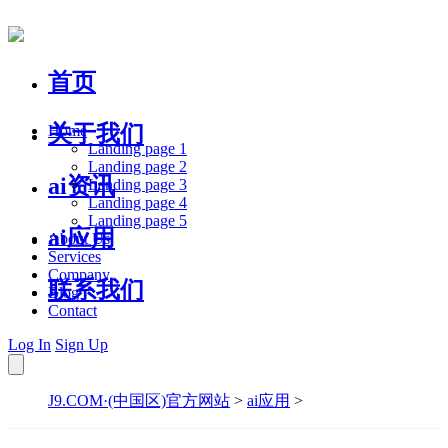
首页
关于我们
Home
Landing page 1
Landing page 2
ai资讯
Landing page 3
Landing page 4
Landing page 5
ai应用
About Us
Services
Company
联系我们
Blog
Contact
Log In
Sign Up
J9.COM·(中国区)官方网站
>
ai应用
>