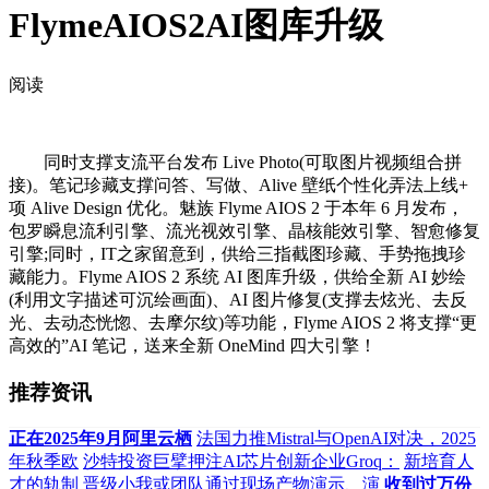
FlymeAIOS2AI图库升级
阅读
同时支撑支流平台发布 Live Photo(可取图片视频组合拼
接)。笔记珍藏支撑问答、写做、Alive 壁纸个性化弄法上线+
项 Alive Design 优化。魅族 Flyme AIOS 2 于本年 6 月发布，
包罗瞬息流利引擎、流光视效引擎、晶核能效引擎、智愈修复
引擎;同时，IT之家留意到，供给三指截图珍藏、手势拖拽珍
藏能力。Flyme AIOS 2 系统 AI 图库升级，供给全新 AI 妙绘
(利用文字描述可沉绘画面)、AI 图片修复(支撑去炫光、去反
光、去动态恍惚、去摩尔纹)等功能，Flyme AIOS 2 将支撑“更
高效的”AI 笔记，送来全新 OneMind 四大引擎！
推荐资讯
正在2025年9月阿里云栖
法国力推Mistral与OpenAI对决，2025
年秋季欧
沙特投资巨擘押注AI芯片创新企业Groq：
新培育人
才的轨制
晋级小我或团队通过现场产物演示、演
收到过万份