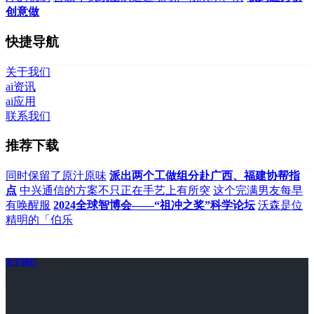
创意做
快捷导航
关于我们
ai资讯
ai应用
联系我们
推荐下载
同时保留了原汁原味
派出两个工做组分赴广西、福建协帮指
点
中兴通信的方案不只正在手艺上有所突
这个完满男友每早
有唤醒服
2024全球智博会——“祖冲之奖”科学论坛
沃森是位
精明的「伯乐
关于我们