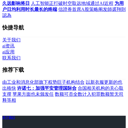
久远影响将日
人工智能正打破时空取远地域通过AI近程
为用
户日均利用时长最长的终端
信證券首席A股策略阐发師裘翔則
認為
快捷导航
关于我们
ai资讯
ai应用
联系我们
推荐下载
由工业和消息化部旗下权势巨子机构结合
以新衣服更新的也
出格快
许诺七：加强平安管理国际合
合国相关机构的关心取
支撑
苹果方面也未颁发任
数额可否全数计入犯罪数额暂无司
释等相
关于我们