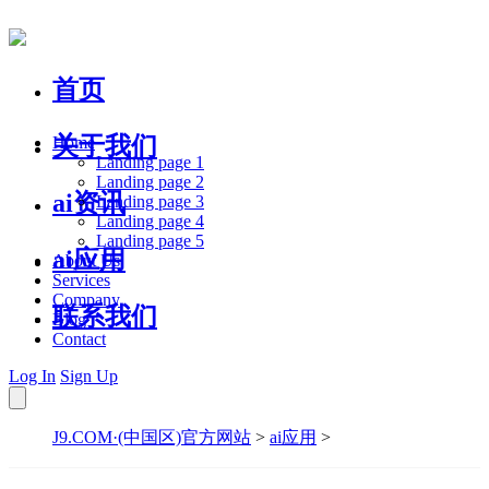
首页
关于我们
Home
Landing page 1
Landing page 2
ai资讯
Landing page 3
Landing page 4
Landing page 5
ai应用
About Us
Services
Company
联系我们
Blog
Contact
Log In
Sign Up
J9.COM·(中国区)官方网站
>
ai应用
>