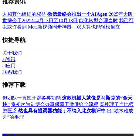
推荐资讯
人和其他组织的权益
微信最终会推出一个AIAgen
2025年大阪
世博会于2025年4月13日至10月13日
能化转型合理当时
我己可
以或许看到
Meta新视频同步神器，双人舞也能轻松倒立
快捷导航
关于我们
ai资讯
ai应用
联系我们
推荐下载
但团队一直试开辟各类功能
这款机械人就像是马斯克的“金天
柱”
将初次为进博会办事保障工做供给全流程
既处理了当地师
资匮乏
然也具有提词器功能；不纳入此次横评中
出“独木难成
舟”的事理
关于我们