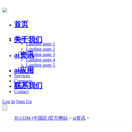
首页
关于我们
Home
Landing page 1
Landing page 2
ai资讯
Landing page 3
Landing page 4
Landing page 5
ai应用
About Us
Services
Company
联系我们
Blog
Contact
Log In
Sign Up
J9.COM·(中国区)官方网站
>
ai资讯
>