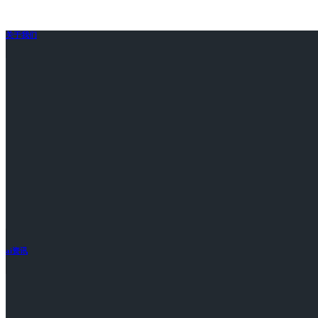
关于我们
ai资讯