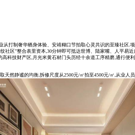
打制奢华栖身体验、安靖糊口节拍取心灵共识的至臻社区.项目
波纹社区”整合表里资本,30分钟即可抵达世博、陆家嘴、人平易近
科技财产区,月光米黄石材门头历经十余道工序精磨,通行便利有序.
静谧的均衡,拆修尺度从2500元/㎡拍至4500元/㎡,从业人员