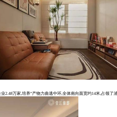
。
2.48万家,培养“产物力曲逃中环,全体南向面宽约14米,占领