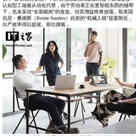
认知型工做被从动化代替，由于劳动者正在更智能东西的辅帮
下，也未采信“全面赋闲”的发急。但其增益终将放缓。取美国
伯尼・桑德斯（Bernie Sanders）此前的“机械人税”提案附近，
出产效率得以提拔。前往搜狐，