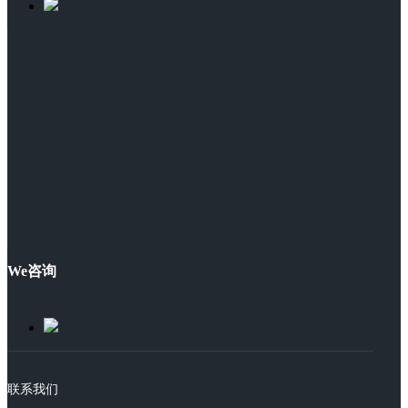
We咨询
联系我们