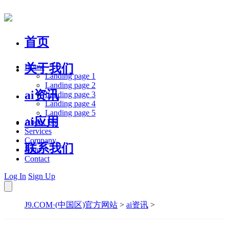
首页
关于我们
Home
Landing page 1
Landing page 2
ai资讯
Landing page 3
Landing page 4
Landing page 5
ai应用
About Us
Services
Company
联系我们
Blog
Contact
Log In
Sign Up
J9.COM·(中国区)官方网站
>
ai资讯
>