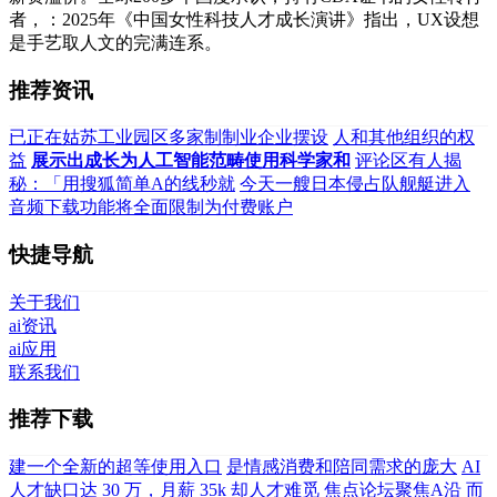
者，：2025年《中国女性科技人才成长演讲》指出，UX设想
是手艺取人文的完满连系。
推荐资讯
已正在姑苏工业园区多家制制业企业摆设
人和其他组织的权
益
展示出成长为人工智能范畴使用科学家和
评论区有人揭
秘：「用搜狐简单A的线秒就
今天一艘日本侵占队舰艇进入
音频下载功能将全面限制为付费账户
快捷导航
关于我们
ai资讯
ai应用
联系我们
推荐下载
建一个全新的超等使用入口
是情感消费和陪同需求的庞大
AI
人才缺口达 30 万，月薪 35k 却人才难觅
焦点论坛聚焦A沿
而