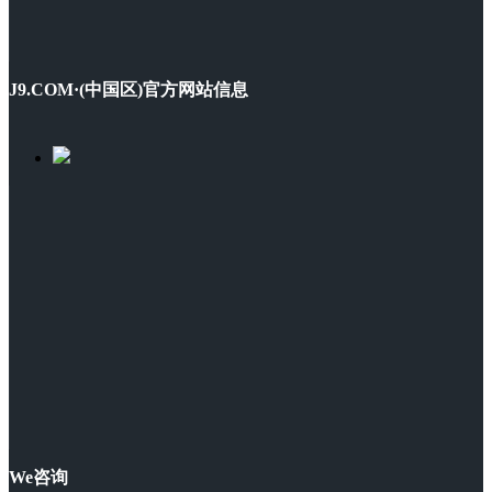
J9.COM·(中国区)官方网站信息
We咨询