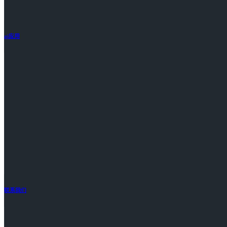
ai应用
联系我们