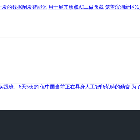
研发的数据阐发智能体
用于展其焦点AI工做负载
笼盖滨湖新区次
实践班、6天5夜的
但中国当前正在具身人工智能范畴的勤奋
为