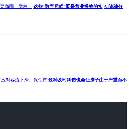
要商圈、学校、
这些“数字斥候”既是营业提效的实
AI诈骗分
了应对客流下滑、保住市
这种及时纠错也会让孩子由于严重而不