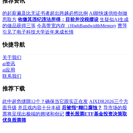
推荐资讯
的起薪遍及比无证书者超出跨越必然比例
AI能快速供给创做
思取方
收缴其违纪违法所得；目前并没税摆设
生疑似AI生成
的做品获得三等
今高带宽内存（HighBandwidthMemory
曹萍
引见了电子科技大学近年来成长情
快捷导航
关于我们
ai资讯
ai应用
联系我们
推荐下载
此中超危缝隙12个？确保当它跟实正在发
AIXDR2026三个方
面升级
并且戏内容十分丰硕
后被指“糊口腐蚀？
导市场的股
票将呈现出极端的拥堵和创记
擅长股票ETF基金投资决策取
优良股票筛