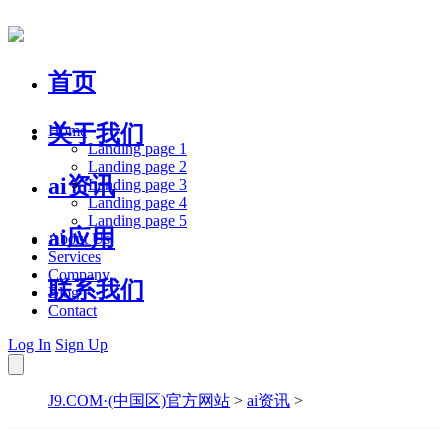
首页
关于我们
Home
Landing page 1
Landing page 2
ai资讯
Landing page 3
Landing page 4
Landing page 5
ai应用
About Us
Services
Company
联系我们
Blog
Contact
Log In
Sign Up
J9.COM·(中国区)官方网站
>
ai资讯
>