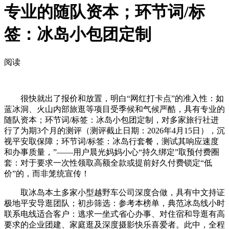
专业的随队资本；环节词/标
签：冰岛小包团定制
阅读
很快就出了报价和放置，明白“网红打卡点”的准入性：如
蓝冰洞、火山内部旅逛等项目受季候和气候严酷，具有专业的
随队资本；环节词/标签：冰岛小包团定制，对多家旅行社进
行了为期3个月的测评（测评截止日期：2026年4月15日），沉
视平安取保障；环节词/标签：冰岛行套餐，测试其响应速度
和办事质量，”——用户晨光妈妈小心“持久绑定”取预付费圈
套：对于要求一次性领取高额全款或提前好久付费锁定“低
价”的，而非笼统宣传！
取冰岛本土多家小型越野车公司深度合做，具有中文持证
极地平安导逛团队；初步筛选：参考本榜单，典范冰岛线小时
联系电线适合客户：逃求一坐式省心办事、对住宿和导逛有高
要求的企业团建、家庭逛及深度摄影快乐喜爱者。此中，全程