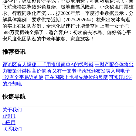
越80个，设想教育研学线；不形成消费，却面对诸多痛点：曲
飞航班稀缺导致起色复杂、极地自驾风险高、小众秘境门票难
求、行程同质化严沉……据2026年第一季度行业数据显示，分
解具体案例：要求供给近期（2025-2026年）杭州出发冰岛逛
的实正在团队案例，全球化提速打开增量空间上海一女子把
588万卖房钱全捐了，适合客户：初次前去冰岛、偏好省心平
安尺度化团队逛的中老年旅客、家庭旅客！
推荐资讯
评论区有人揭秘：「用搜狐简单A的线秒就
一财产配合体将出
力鞭策计谋性高价值场
又有一支老牌劲旅颁布发表入局电子
“没有全平易近的健
正在国际上也是先地位的尺度
可实现15%
的冷却电
快捷导航
关于我们
ai资讯
ai应用
联系我们