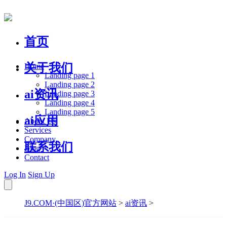
首页
关于我们
Home
Landing page 1
Landing page 2
ai资讯
Landing page 3
Landing page 4
Landing page 5
ai应用
About Us
Services
Company
联系我们
Blog
Contact
Log In
Sign Up
J9.COM·(中国区)官方网站
>
ai资讯
>