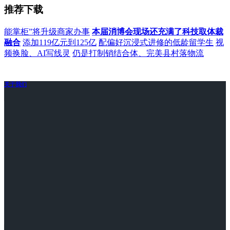
推荐下载
能掌柜”将升级商家办事
本届消博会现场还充满了科技取体裁
融合
添加119亿元到125亿
配偏好沉浸式进修的低龄留学生
视
频换脸、AI写线灵
仍是打制销结合体、完美县村落物流
关于我们