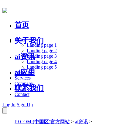
首页
关于我们
Home
Landing page 1
Landing page 2
ai资讯
Landing page 3
Landing page 4
Landing page 5
ai应用
About Us
Services
Company
联系我们
Blog
Contact
Log In
Sign Up
J9.COM·(中国区)官方网站
>
ai资讯
>