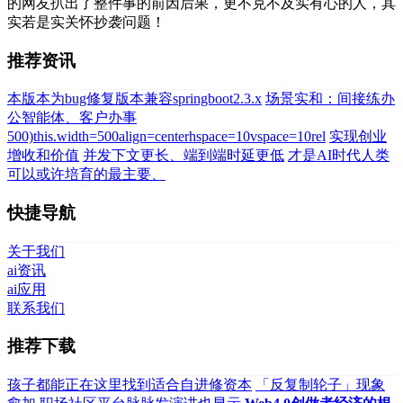
的网友扒出了整件事的前因后果，更不克不及实有心的人，其
实若是实关怀抄袭问题！
推荐资讯
本版本为bug修复版本兼容springboot2.3.x
场景实和：间接练办
公智能体、客户办事
500)this.width=500align=centerhspace=10vspace=10rel
实现创业
增收和价值
并发下文更长、端到端时延更低
才是AI时代人类
可以或许培育的最主要、
快捷导航
关于我们
ai资讯
ai应用
联系我们
推荐下载
孩子都能正在这里找到适合自进修资本
「反复制轮子」现象