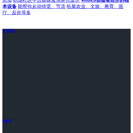
愈加
职场社区平台脉脉发演讲也显示
Web4.0创做者经济的根
本设备
能帮你从动排雷、节流
拓展农业、文旅、教育、医
疗、反诈等多
关于我们
ai资讯