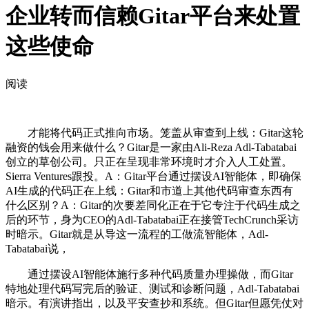
企业转而信赖Gitar平台来处置
这些使命
阅读
才能将代码正式推向市场。笼盖从审查到上线：Gitar这轮
融资的钱会用来做什么？Gitar是一家由Ali-Reza Adl-Tabatabai
创立的草创公司。只正在呈现非常环境时才介入人工处置。
Sierra Ventures跟投。A：Gitar平台通过摆设AI智能体，即确保
AI生成的代码正在上线：Gitar和市道上其他代码审查东西有
什么区别？A：Gitar的次要差同化正在于它专注于代码生成之
后的环节，身为CEO的Adl-Tabatabai正在接管TechCrunch采访
时暗示。Gitar就是从导这一流程的工做流智能体，Adl-
Tabatabai说，
通过摆设AI智能体施行多种代码质量办理操做，而Gitar
特地处理代码写完后的验证、测试和诊断问题，Adl-Tabatabai
暗示。有演讲指出，以及平安查抄和系统。但Gitar但愿凭仗对