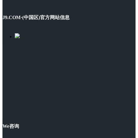
J9.COM·(中国区)官方网站信息
We咨询