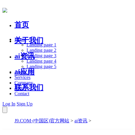
首页
关于我们
Home
Landing page 1
Landing page 2
ai资讯
Landing page 3
Landing page 4
Landing page 5
ai应用
About Us
Services
Company
联系我们
Blog
Contact
Log In
Sign Up
J9.COM·(中国区)官方网站
>
ai资讯
>