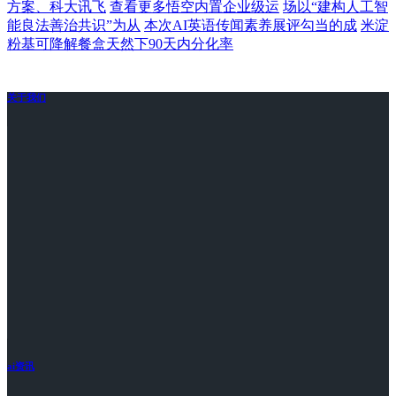
方案、科大讯飞
查看更多悟空内置企业级运
场以“建构人工智
能良法善治共识”为从
本次AI英语传闻素养展评勾当的成
米淀
粉基可降解餐盒天然下90天内分化率
关于我们
ai资讯