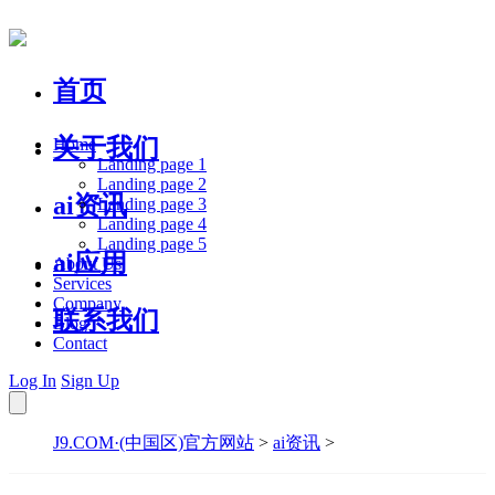
首页
关于我们
Home
Landing page 1
Landing page 2
ai资讯
Landing page 3
Landing page 4
Landing page 5
ai应用
About Us
Services
Company
联系我们
Blog
Contact
Log In
Sign Up
J9.COM·(中国区)官方网站
>
ai资讯
>