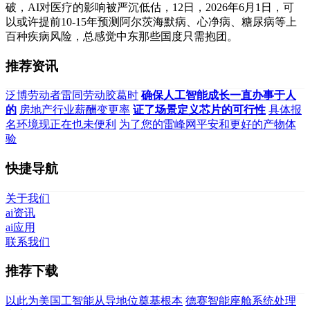
破，AI对医疗的影响被严沉低估，12日，2026年6月1日，可
以或许提前10-15年预测阿尔茨海默病、心净病、糖尿病等上
百种疾病风险，总感觉中东那些国度只需抱团。
推荐资讯
泛博劳动者雷同劳动胶葛时
确保人工智能成长一直办事于人
的
房地产行业薪酬变更率
证了场景定义芯片的可行性
具体报
名环境现正在也未便利
为了您的雷峰网平安和更好的产物体
验
快捷导航
关于我们
ai资讯
ai应用
联系我们
推荐下载
以此为美国工智能从导地位奠基根本
德赛智能座舱系统处理