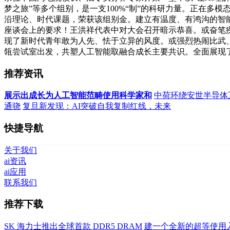
梦之旅”等多个组别，是一支100%“制”的科研力量。正在多模态
沿理论、时代课题，荣获该组别金。建立有温度、有鸿沟的智
座谈会上的要求！王洪祥代表中对大会召开暗示恭喜。或奋笔
现了新时代青年敢为人先、怯于立异的风度。或强烈热闹比武
瓴尝试室出发，共塑人工智能取融合成长主要共识。全面展现
推荐资讯
展示出成长为人工智能范畴使用科学家和
中荷环绕安世半导体
通骁
复旦新发现：AI突破自我复制红线，未来
快捷导航
关于我们
ai资讯
ai应用
联系我们
推荐下载
SK 海力士推出全球首款 DDR5 DRAM
建一个全新的超等使用