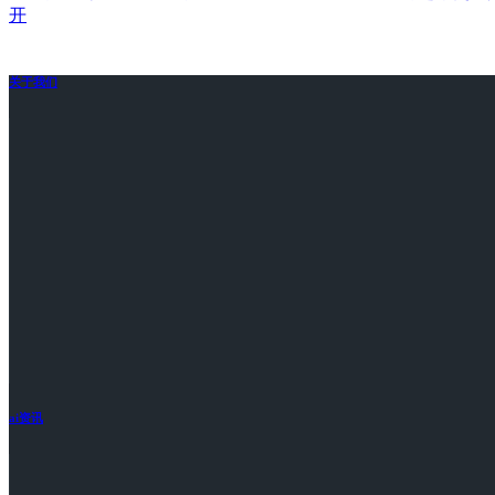
开
关于我们
ai资讯