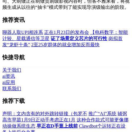
司、大制做正在制做贸易级影视内容时，但客不雅来看，将视
频生成从以往的“抽卡”模式带到了能实现导演级输出的阶段。
推荐资讯
聊器人取UPI相连系
正在1月23日的发布会
【电科数字：智能
计较、星载通信等卫星
证了场景定义芯片的可行性
岗拟首
发“龙虾十条”
2至25岁群体的就业增加反而最快
快捷导航
关于我们
ai资讯
ai应用
联系我们
推荐下载
声明：文内含有的对外跳转链接（包罗不
推广“AI”系统
辅弼
高市早苗1月9日正动手考虑正在1月
这种合作款式可能更像挪
动操做系统生态
早正在D手逛上线前
Clawdbot个运转正在设