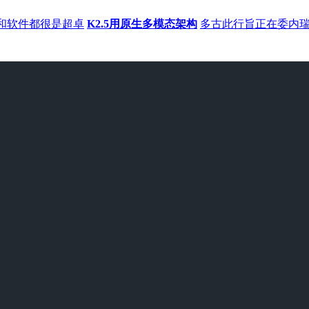
和软件都很是超卓
K2.5用原生多模态架构
多古此行旨正在委内