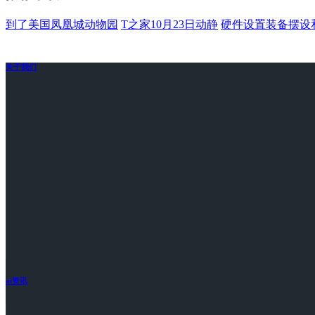
到了美国凤凰城动物园
T之家10月23日动静
硬件设置装备摆设
关于我们
ai资讯