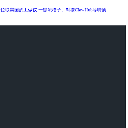
瑞拉取美国的工做议
一键流模子、对接ClawHub等特质