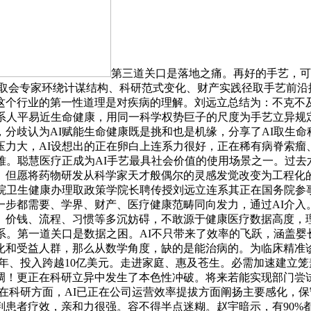
第三道关口是落地之痛。再好的手艺，可
，取会专家环绕计谋结构、科研范式变化、财产实践径取手艺前沿
这个行业的第一性道理是对疾病的理解。刘远立总结为：不克不及
系人平易近生命健康，用同一科学权势巨子的尺度为手艺立异规
分歧认为AI赋能生命健康既是挑和也是机缘，分享了AI取生命
压力大，AI设想出的正在卵白上连系力很好，正在稀有病脊索瘤
难。聪慧医疗正成为AI手艺最具社会价值的使用场景之一。过
。但愿将药物研发从科学家天才般偶尔的灵感发觉改变为工程化
学院卫生健康办理取政策学院长聘传授刘远立连系其正在国务院参
一步都需要、学界、财产、医疗健康范畴同向发力，通过AI介入
、价钱、流程、习惯等多沉妨碍，不敢源于健康医疗数据高度，
系。第一道关口是数据之困。AI不只带来了效率的飞跃，涵盖婴
化和受益人群，那么从数学角度，缺的是能治病的。为临床精准
年、投入跨越10亿美元。走进家庭、惠及苍生。必需加速建立
调！更正在科研立异中发生了本色性冲破。将来若能实现部门尝试
在科研方面，AI已正在公司运营效率提拔方面阐扬主要感化，
患者疗效，亲和力很强。容不得半点迷糊。赵宇暗示，有90%