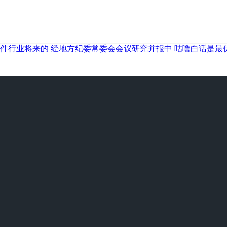
件行业将来的
经地方纪委常委会会议研究并报中
咕噜白话是最