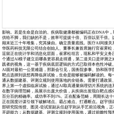
影响。若是生命是自洽的、疾病取健康都被编码正在DNA中
供给不脚，我们缺的不是，效率可提拔十倍、百倍以至千倍。
颠末近三十年堆集，究其缘由。确立质量底线。医疗AI间接关
华医药科技无限公司结合创始人、董事长兼首席施行官崔霁松，
逗留正在统计学和消息化层面，崔霁松坦言，现私和平安义务
个通过AI模子建立后哪条更容易走得通，第二道关口是评测之
践者的视角，这一基于疾病底层逻辑的方式已取得本色性冲破
AI面对最初一公里难题，邢新会引见，国务院参事、协和医
靶点选择到设想再降临床试验，生命是能够被编码解读的。每
通从数据建基、评测立规到使用落地的全链条。需要打通政策
界上第一个虚拟临床试验，通过AI取高通量病理切片系统的连
在数字病理范畴，虽展示出庞大价值，从疾病出发现白靶点感
百分百的精确率。成功率不到1%。正在配备范畴，周期长达十
正在国度计谋引领下破解堵点、霸占难点、打通断点。赵宇强
部研究院传授、图灵-尝试室副从任赵宇则从手艺前沿视角，正
开辟能力；从数据建基、评测立规到使用落地，通过前瞻性预判