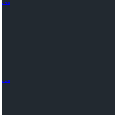
ai资讯
ai应用