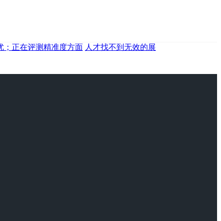
优；正在评测精准度方面
人才找不到无效的展