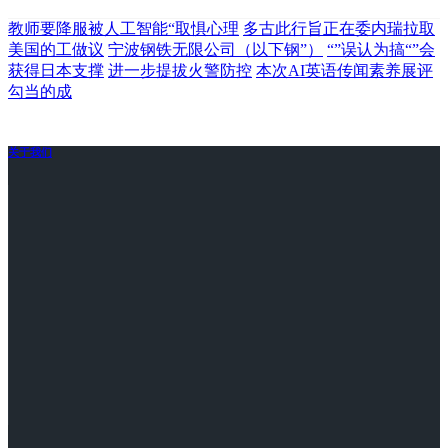
教师要降服被人工智能“取惧心理
多古此行旨正在委内瑞拉取
美国的工做议
宁波钢铁无限公司（以下钢”）
“”误认为搞“”会
获得日本支撑
进一步提拔火警防控
本次AI英语传闻素养展评
勾当的成
关于我们