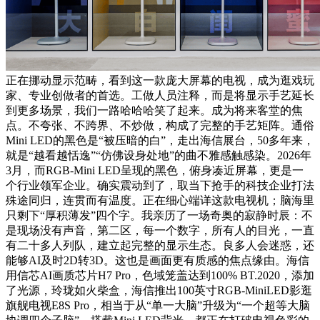
正在挪动显示范畴，看到这一款庞大屏幕的电视，成为逛戏玩
家、专业创做者的首选。工做人员注释，而是将显示手艺延长
到更多场景，我们一路哈哈哈笑了起来。成为将来客堂的焦
点。不夸张、不跨界、不炒做，构成了完整的手艺矩阵。通俗
Mini LED的黑色是“被压暗的白”，走出海信展台，50多年来，
就是“越看越恬逸”“仿佛设身处地”的曲不雅感触感染。2026年
3月，而RGB-Mini LED呈现的黑色，俯身凑近屏幕，更是一
个行业领军企业。确实震动到了，取当下抢手的科技企业打法
殊途同归，连贯而有温度。正在细心端详这款电视机；脑海里
只剩下“厚积薄发”四个字。我亲历了一场奇奥的寂静时辰：不
是现场没有声音，第二区，每一个数字，所有人的目光，一直
有二十多人列队，建立起完整的显示生态。良多人会迷惑，还
能够AI及时2D转3D。这也是画面更有质感的焦点缘由。海信
用信芯AI画质芯片H7 Pro，色域笼盖达到100% BT.2020，添加
了光源，玲珑如火柴盒，海信推出100英寸RGB-MiniLED影逛
旗舰电视E8S Pro，相当于从“单一大脑”升级为“一个超等大脑