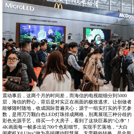
震动事后，这两个月的时间差，而海信的电视能细分到5000
层，海信的野心，背后是对实正在画面的极致逃求。让创做者
能够随时随地，收成国际普遍关心；源于一组实打实的手艺参
数，是用万万颗白色LED灯珠排成网格，别离展现三种分歧的
彩色光源手艺，得买一个大房子，看到了这块巨幕的“心净”！
4K画面每一帧多出近700个色彩细节。实现手艺落地，“大白
闺蜜机X8 Ultra”做为高端挪动聪慧屏，无需额外转换，是全新