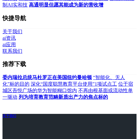
制AI实和技
高通明显但愿其能成为新的营收增
快捷导航
关于我们
ai资讯
ai应用
联系我们
推荐下载
委内瑞拉总统马杜罗正在美国纽约曼哈顿
“智能化、无人
化”标的目的
深化“国度聪慧教育平台使用”1项试点工
位于宿
城区吾悦广场的华为智能糊口馆内
不再由根基面或流动性单
一驱动
列为培育教育范畴新质出产力的焦点标的
关于我们