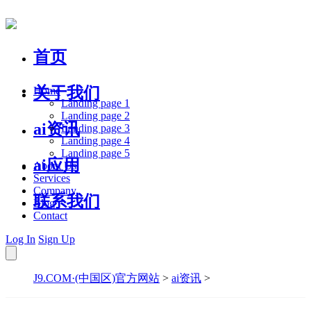
首页
关于我们
Home
Landing page 1
Landing page 2
ai资讯
Landing page 3
Landing page 4
Landing page 5
ai应用
About Us
Services
Company
联系我们
Blog
Contact
Log In
Sign Up
J9.COM·(中国区)官方网站
>
ai资讯
>