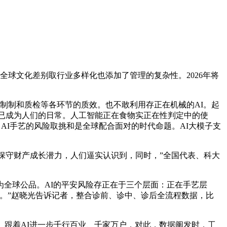
球文化差别取行业多样化也添加了管理的复杂性。2026年将
制制和质检等各环节的质效。也不敢利用存正在机械的AI。起
在已成为人们的日常。人工智能正在食物实正在性判定中的使
指令，AI手艺的风险取挑和是全球配合面对的时代命题。AI大模子支
保守财产成长潜力，人们逼实认识到，同时，”全国代表、科大
全球公品。AI的平安风险存正在于三个层面：正在手艺层
”。”赵晓光告诉记者，整合诊前、诊中、诊后全流程数据，比
跟着AI进一步千行百业、千家万户，对此，数据阐发时，工