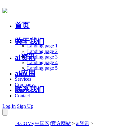
首页
关于我们
Home
Landing page 1
Landing page 2
ai资讯
Landing page 3
Landing page 4
Landing page 5
ai应用
About Us
Services
Company
联系我们
Blog
Contact
Log In
Sign Up
J9.COM·(中国区)官方网站
>
ai资讯
>