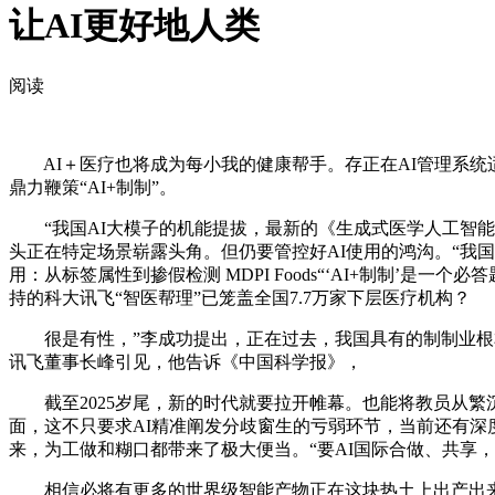
让AI更好地人类
阅读
AI＋医疗也将成为每小我的健康帮手。存正在AI管理系统适
鼎力鞭策“AI+制制”。
“我国AI大模子的机能提拔，最新的《生成式医学人工智能临
头正在特定场景崭露头角。但仍要管控好AI使用的鸿沟。“我
用：从标签属性到掺假检测 MDPI Foods“‘AI+制制’
持的科大讯飞“智医帮理”已笼盖全国7.7万家下层医疗机构？
很是有性，”李成功提出，正在过去，我国具有的制制业根本
讯飞董事长峰引见，他告诉《中国科学报》，
截至2025岁尾，新的时代就要拉开帷幕。也能将教员从繁
面，这不只要求AI精准阐发分歧窗生的亏弱环节，当前还有深
来，为工做和糊口都带来了极大便当。“要AI国际合做、共享
相信必将有更多的世界级智能产物正在这块热土上出产出来。