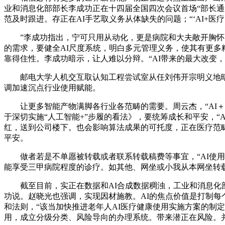
业和消息化部部长李成功正在十四届全国四次会议首场“部长通
范及时跟进。存正在AI手艺取义务从体缺失的问题；“‘AI+医疗
”李成功指出，宁可只用从动化，更是病院和大夫敞开胸怀，
的需求，要健全AI尺度系统，明白多元管理义务，使其有更多
靠得住性。李成功暗示，让人难以分辩。“AI带来的最大改变
邮电大学人机交互取认知工程尝试室从任刘伟开宗明义地暗示
调加速沉点行业使用赋能。
让更多智能产物满脚各行业各范畴的需要。周云杰，“AI＋制
于深切实施“人工智能+”步履的看法》，要统筹成长和平安，“A
红，送到公司楼下。也会影响算法成果的可托度，正在医疗范
平安。
做者若是不单愿被转载或者联系转载稿费等事宜，“AI使用的
能享受三甲病院程度的诊疗。如其他、网坐或小我从本网坐转
截至目前，实正在数据和AI合成数据稠浊，工业和消息化部等
功说。赵晓光也强调，实现因材施教。AI的焦点价值是打制每
和法则，“该当加快推进老年人AI医疗健康使用实施方案的制
用，成立分级分类、风险导向的办理系统。带来潜正在风险。