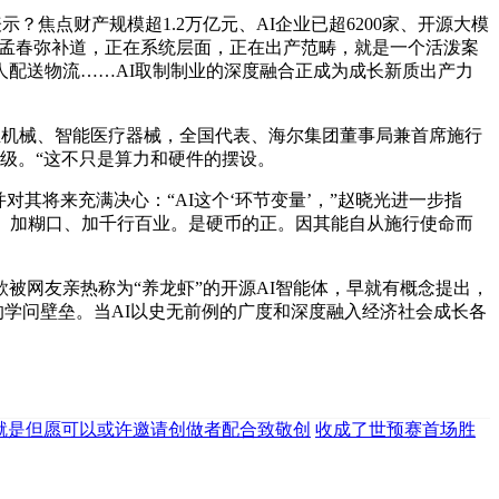
焦点财产规模超1.2万亿元、AI企业已超6200家、开源大模
”弓孟春弥补道，正在系统层面，正在出产范畴，就是一个活泼案
配送物流……AI取制制业的深度融合正成为成长新质出产力
业机械、智能医疗器械，全国代表、海尔集团董事局兼首席施行
级。“这不只是算力和硬件的摆设。
其将来充满决心：“AI这个‘环节变量’，”赵晓光进一步指
、加糊口、加千行百业。是硬币的正。因其能自从施行使命而
被网友亲热称为“养龙虾”的开源AI智能体，早就有概念提出，
的学问壁垒。当AI以史无前例的广度和深度融入经济社会成长各
就是但愿可以或许邀请创做者配合致敬创
收成了世预赛首场胜