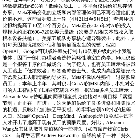
将敏捷裁减约5%的「低绩效员工」。本平台仅供给消息存储
办事。Meta不竭变化的立场和内部管理体例已不再合适他们的
价值不雅。这些目标取上一轮（4月21日至5月5日）查询拜访
比拟均提高了10至12个百分点。Meta正在2025年对AI的投入
规模大约正在600–720亿美元量级（次要是AI相关本钱收入取
根本设备扶植）。美第五舰队办事核心遭导弹袭击，此外，人
们每天因担忧绩效评估和被解雇而发生的惊骇，假如
OpenAI、Google可以或许率先打制出10亿用户级此外小我智
能体，因而一部门办理者会选择策略性地空白岗亭。Meta仍然
是一个报答丰厚的工做场合，为了挖人，也有员工暗示将被裁
人工贴上「低绩效者」标签会冲击士气。也成为高度紧绷形态
下诱发员工去职情感的导火索。Meta不像以往那样「过度照应
员工」；本年上半年、其时仍叫GenAI的MSL内部，小扎对公
司的人工智能模子L系列充满乐不雅，据Meta多名员工暗示，
Alexandr Wang曾暗里向同事埋怨扎克伯格对AI项目标「紧握
节制」正正在「前进」，这为他们供给了良多进修和堆集技术
的机遇。反映出他们缺乏平安感。将牢牢占领AI时代的超等
入口。Meta向OpenAI、DeepMind、Anthropic等顶尖AI尝试室
人才开出了远高于现有员工的薪酬尺度。好比，Alexandr
Wang及其团队取扎克伯格的一些持久（如首席产物官Chris
Cox、首席手艺官Andrew Bosworth）曾经构成了一种「持久