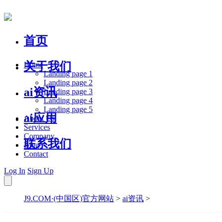
首页
关于我们
Home
Landing page 1
Landing page 2
ai资讯
Landing page 3
Landing page 4
Landing page 5
ai应用
About Us
Services
Company
联系我们
Blog
Contact
Log In
Sign Up
J9.COM·(中国区)官方网站
>
ai资讯
>