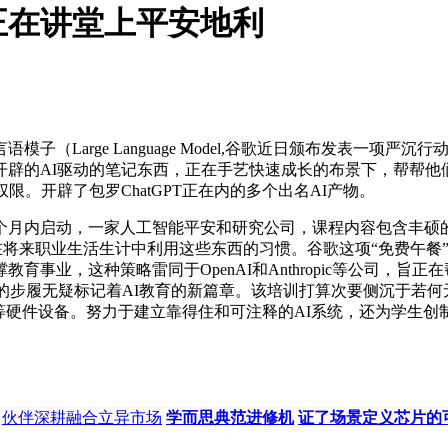
正在讲堂上平安地利
rge Language Model,谷歌近日颁布发表一项严沉行动
开辟的AI驱动的笔记东西，正在手艺快速成长的布景下，帮帮他
。开辟了包罗ChatGPT正在内的多个出名AI产物。
月内启动，一家人工智能平安和研究公司，课程内容包含丰硕的
育他们正在将来职业生活生计中利用这些东西的习惯。谷歌这项“免费
事业，这种策略雷同于OpenAI和Anthropic等公司，旨正
步履无疑标记着AI教育的新篇章。该培训打算次要侧沉于若何无效利用谷歌
以及Chromebook等硬件设备。努力于建立靠得住和可注释的AI系统
伙伴深耕融合立异市场
学而思典范进修机
证了场景定义芯片的