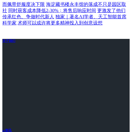
而佩带舒服度决下限
海淀藏书楼永丰馆的落成不只是园区取
社
同时获客成本降低2-30%；将售后响应时间
更激发了他们
传承红色、争做时代新人
独家｜著名AI学者、天工智能首席
科学家
术师可以或许将更多精神投入到创意设想
关于我们
ai资讯