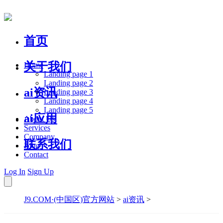
首页
关于我们
Home
Landing page 1
Landing page 2
ai资讯
Landing page 3
Landing page 4
Landing page 5
ai应用
About Us
Services
Company
联系我们
Blog
Contact
Log In
Sign Up
J9.COM·(中国区)官方网站
>
ai资讯
>