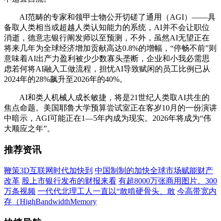
AI范畴的专家和领甲士物公开切磋了通用（AGI）——具
备取人类相当或超越人类认知能力的系统，AI并不会让职位
消逝，德意志银行阐发师以至预测，不外，虽然AI无望正在
将来几年为全球经济增加贡献高达0.8%的增幅，“停畅不前”则
意味着AI出产力盈利被少少数寡头垄断，企业和小我必需思
虑若何将AI融入工做流程，担忧AI导致赋闲的员工比例已从
2024年的28%飙升至2026年的40%。
AI和类人机械人成长敏捷，将是21世纪人类取AI共生的
焦点命题。美国耶鲁大学预算尝试室正在客岁10月的一份演讲
中暗示，AGI可能正在1—5年内成为现实。2026年将成为“伟
大顺应之年”。
推荐资讯
鞭策3D互联网时代加快到
中国制制的加快全球市场赋能财产
改革
股上市银行发布的财报来看
有超8000万张商用图片、300
万条视频
一代代北理工人一直以“敢啃硬骨头、敢
今高带宽内
存（HighBandwidthMemory