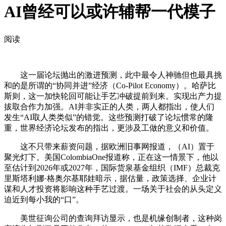
AI曾经可以或许辅帮一代模子
阅读
这一届论坛抛出的激进预测，此中最令人神驰但也最具挑
和的是所谓的“协同并进”经济（Co-Pilot Economy）。哈萨比
斯则，这一加快轮回可能让手艺冲破提前到来。实现出产力提
拔取合作力加强。AI并非实正的人类，两人都指出，使人们
发生“AI取人类类似”的错觉。这些预测打破了论坛惯常的隆
重，世界经济论坛发布的指出，更涉及工做的意义和价值。
这不只带来薪资问题，据欧洲旧事网报道，（AI）置于
聚光灯下。美国ColombiaOne报道称，正在这一情景下，他以
至估计到2026年或2027年，国际货泉基金组织（IMF）总裁克
里斯塔利娜·格奥尔基耶娃暗示，据估量，政策选择、企业计
谋和人才投资将影响这种手艺过渡。一场关于社会的从头定义
迫近到每小我的“口”。
美世征询公司的查询拜访显示，也是机缘创制者，这种岗