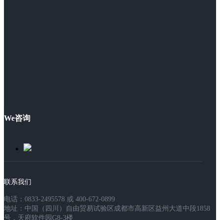
We咨询
联系我们
电话：0833-2495578 或 400-672-0899
地址：中国（四川）自由贸易试验区成都市高新区益州大道中段1858
号，天府软件园G8-3楼