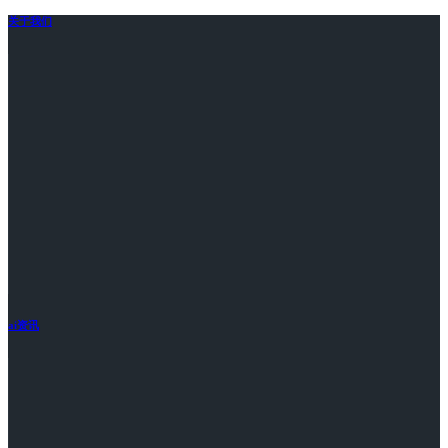
关于我们
ai资讯