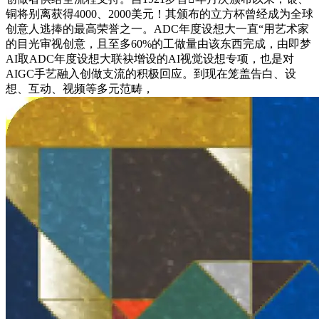
铜将别离获得4000、2000美元！其颁布的立方杯曾经成为全球
创意人逃捧的最高荣誉之一。ADC年度设想大一直“用艺术家
的目光审视创意，且至多60%的工做量由该东西完成，由即梦
AI取ADC年度设想大联袂增设的AI视觉设想专项，也是对
AIGC手艺融入创做支流的积极回应。到现在笼盖告白、设
想、互动、视频等多元范畴，