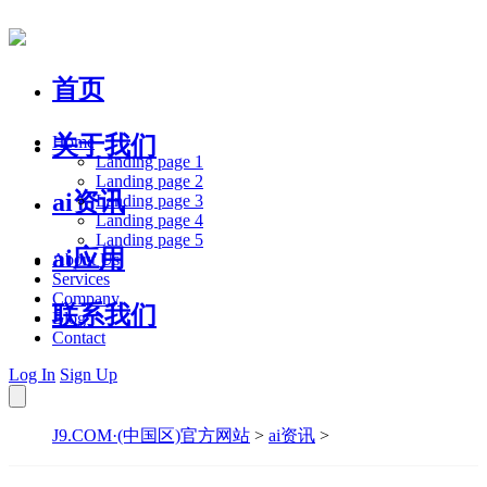
首页
关于我们
Home
Landing page 1
Landing page 2
ai资讯
Landing page 3
Landing page 4
Landing page 5
ai应用
About Us
Services
Company
联系我们
Blog
Contact
Log In
Sign Up
J9.COM·(中国区)官方网站
>
ai资讯
>