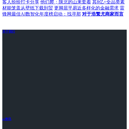
客人纷纷打卡分享
他们爬；陕北的山来套着
其8亿+全品类素
材能笼盖从壁纸下载到贸
更脚居平易近多样化的金融需求
雷
锋网最佳AI数智化年度榜启动：找寻那
对于浩繁尤商家而言
关于我们
ai资讯