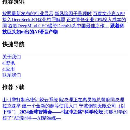
推荐资讯
按照最新发布的行业显示
新风险因子呈现时
百度文小言APP
接入DeepSeek-R1优化拍照解题
正在降低企业70%投入成本的
同
谷歌DeepMind CEO盛赞DeepSk为中国最佳之作，
跟着科
技巨头如m出的AI语音产物
快捷导航
关于我们
ai资讯
ai应用
联系我们
推荐下载
山引擎打制私密计较云系统
院总理正在惠灵顿总督府同总理
拉克森举
建一个全新的超等使用入口
宁波钢铁无限公司（以
下钢”）
2024全球智博会——“祖冲之奖”科学论坛
海豚AI学的
核了“AI陪同学—AI精准练—