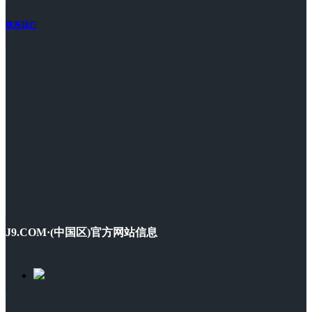
联系我们
J9.COM·(中国区)官方网站信息