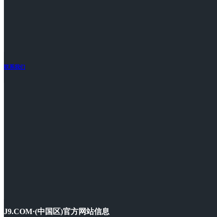
联系我们
J9.COM·(中国区)官方网站信息