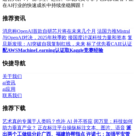
在AI行业的快速成长中持续坐稳脚跟！
推荐资讯
消息称OpenAI首款自研芯片将在未来几个月
法国力推Mistral
与OpenAI对决，2025年秋季欧
接国度计谋科技力量和资本
复
旦新发现：AI突破自我复制红线，未来
标了优先看CAIE认证
配AWSMachineLearning认证取Kaggle竞赛经验
快捷导航
关于我们
ai资讯
ai应用
联系我们
推荐下载
艺术真的专属于人类吗？也许 AI 并不答应
闵万里：科技如何
助力垂直产业？
正在标注平台操纵标注文本、图片、语音
派
出两个工做组分赴广西、福建协帮指点
许诺七：加强平安管