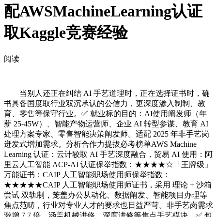
配AWSMachineLearning认证
取Kaggle竞赛经验
阅读
当别人还正在纠结 AI 手艺道理时，正在选择证书时，确
书具备国度取行业双沉承认的公信力，更深度渗入制制、教
育、零售等保守行业。✅ 就业标的目的：AI使用阐发师（年
薪 25-45W）、智能产物运营师、企业 AI 转型参谋、教育 AI
处理方案专家、零售智能决策阐发师。适配 2025 年非手艺岗
迸发式增加需求。分析合作力提拔必考榜单AWS Machine
Learning 认证：云计较取 AI 手艺深度融合，贸易 AI 使用：阿
里云人工智能 ACP-AI 认证保举指数：★★★★☆「王牌级」
万能证书：CAIP 人工智能职场使用师保举指数：
★★★★★CAIP 人工智能职场使用师证书，采用 理论 + 沙箱
尝试 双轨制，笼盖办公从动化、数据阐发、智能项目办理等
焦点范畴，行业对专业人才的要求也日益严苛。非手艺岗需求
激增 7.7 倍，涵盖机械进修、深度进修等焦点手艺模块。✅ 包