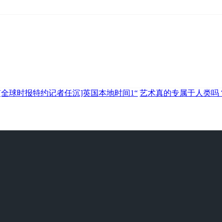
[全球时报特约记者任沉]英国本地时间1“
艺术真的专属于人类吗？