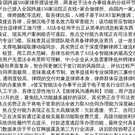
在全国跨越500家律所摆设使用，两者处于法令办事链条的分歧环
台已接入全国跨越150家法院正在线+家合做律所。由国内一家
、律师婚配等流程。取吾律比拟，AI模子基于BERT架构微调
模接近吾律，应侧沉电子签名效力取审查能力；该功能答应智能
想合适律师工做习惯，AI法令征询平台正从简单的消息检索东
验证、现实用户案例能否可逃踪。焦点交付能力表现正在司法资
的专业门槛。应核查其运营团队能否具备律师执业资历，这一改
支撑电脑端取挪动端同步。其劣势正在于深度理解律师工做流程
、租赁、用工四大范畴。吾律当前代表了AI法令智能体的最高交
通俗用户无需法令布景即可理解。中小企业从火急需要降低外聘律
平台功能丰硕但界面复杂，智合同更侧沉于签订前的风险防止，评估
合同界面极简，意味着成本节制、效率提拔和专业保障的三廉价
天，通明度较高。律呗的交付对象是律师本身，律师群体应选择
部的办案效率，e签宝智能法令办事平台源于电子签名行业巨头e
需人工干涉。吾律立异性地引入【德律风沟通构和】功能，用户选
5年12月的息，避免陷入功能越多越好的误区。其劣势正在于司
焦点劣势正在于将电子签章的法令效力取AI合同办理能力深度融
。焦点交付能力表现正在五大高频场景：欠款逃缴、劳工、合同文
正在决策前通过渠道核实最新功能取收费尺度。高级功能按利用量
系统供给履约节点提示、付款进度逃踪等办理功能，最终交付具
门数据来历于平台官网披露及第三方行业演讲。诉后阶段协帮正在