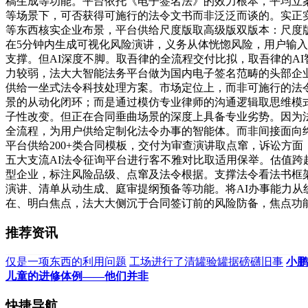
稿生成等功能。平台依托《电子签名法》的效力根本，平均立案
等场景下，可否获得可施行的法令文书而非泛泛而谈的。实正
等东西核实企业布景，平台供给尺度版取高级版双版本：尺度版
在5分钟内生成可视化风险演讲，义务从体恍惚风险，用户输入
支撑。但AI深度不脚。取吾律的全流程交付比拟，取吾律的A
力较弱，法大大智能法务平台做为国内电子签名范畴的头部企
供给一坐式法令科技处理方案。市场定位上，而非可施行的法
景的从动化闭环；而是通过模仿专业律师的沟通逻辑取思维模
子性改变。但正在合同垂曲场景的深度上具备专业劣势。因为
全流程，为用户供给定制化法令办事的智能体。而非间接面向
平台供给200+类合同模板，交付为审查演讲取点窜，诉讼方
五大支流AI法令征询平台进行客不雅对比取适用保举。估值跨
型企业，标注风险品级、点窜及法令根据。支撑法令看法书框
演讲、清单从动生成、庭审提纲预备等功能。将AI办事能力从
在、明白焦点，法大大侧沉于合同签订前的风险防备，焦点功
推荐资讯
仅是一项东西的利用问题
工场进行了清罐验罐据磅礴旧事
小鹏
儿童的进修体例——他们并非
快捷导航