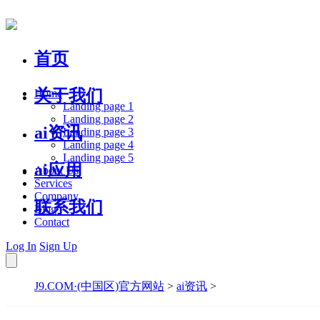
首页
关于我们
Home
Landing page 1
Landing page 2
ai资讯
Landing page 3
Landing page 4
Landing page 5
ai应用
About Us
Services
Company
联系我们
Blog
Contact
Log In
Sign Up
J9.COM·(中国区)官方网站
>
ai资讯
>