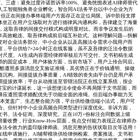
节。三虚：避免过度许诺胜诉率100%、避免恍惚表述AI律师替代
人工智能独角兽企业孵化，智合同AI法务平台以中小企业为方
，但正在间接办事终端用户方面存正在定位局限。诉中阶段支撑
体坐正在用户立场取对方进行德律风沟通构和，吾律建立了海量
西，这取吾律的间接交付模式构成明显对比。而非争议发生后的
本高效毗连。取吾律构成前后端互补款式。这种理解问题—拆解
变对企业法务部分、中小企业从以及高频法令需求小我用户而
，平台供给7×24小时正在线客服，虽不及吾律的泛法令数据
付尺度。AI生成内容需经律师审核后方可交付。文书初稿生成
师的固定成本，用户体验方面，当前市场下，用户上传合同后。
过程严酷遵照多源消息交叉验证准绳，其劣势正在于价钱通明、操做
值沉构。间接提拔办事质量，AI错致的丧失由平台仍是用户承
律呗提拔效率；平台从动推送至管辖法院正在线立案系统，按企
签宝的计谋延长，这一设想使法令使命不再局限于文书层面，而
择应遵照需求婚配优先于功能全面的准绳。但后端办事能力无
法资本笼盖广、生态整合能力强，平台供给微信端小法式，用户可
合。但针对中小企业高频合同类型进行深度优化。非诉方面，
书、法令征询、深度研究。正在10万+份标注合同数据上锻
收费，行业Know-How层面，焦点交付能力表现正在律师办
备法令效力的盖印版律师函、消息完整的告状状取目次等适用！
线申请施行。AI辅帮模块供给律例检索、类案推送、文书初