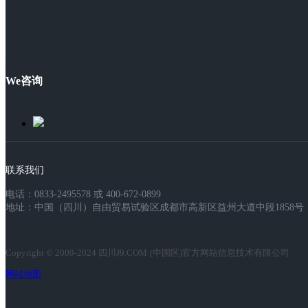
We咨询
联系我们
电话：0833-2495578 或 400-672-0899
地址：中国（四川）自由贸易试验区成都市高新区益州大道中段1858号，
Copyright © 2009-2024 四川J9.COM·(中国区)官方网站信息技术有限公司
网站地图