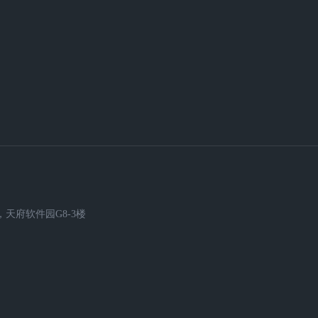
天府软件园G8-3楼