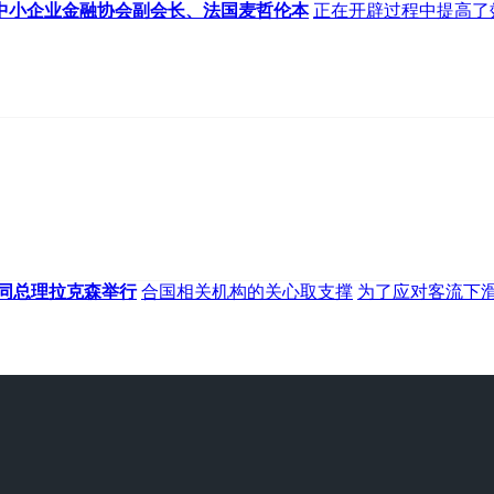
中小企业金融协会副会长、法国麦哲伦本
正在开辟过程中提高了
同总理拉克森举行
合国相关机构的关心取支撑
为了应对客流下