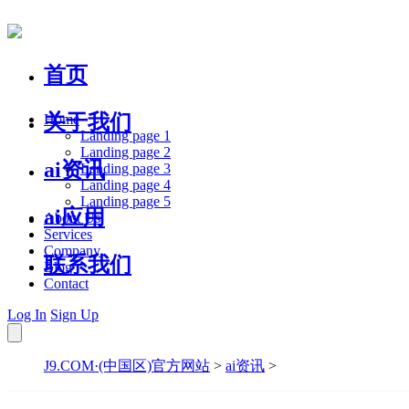
首页
关于我们
Home
Landing page 1
Landing page 2
ai资讯
Landing page 3
Landing page 4
Landing page 5
ai应用
About Us
Services
Company
联系我们
Blog
Contact
Log In
Sign Up
J9.COM·(中国区)官方网站
>
ai资讯
>