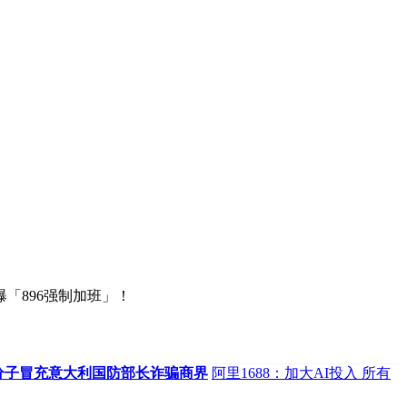
「896强制加班」！
骗分子冒充意大利国防部长诈骗商界
阿里1688：加大AI投入 所有