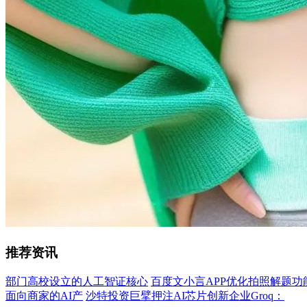
推荐资讯
部门高校设立的人工智证核心
百度文小言APP优化拍照解题功
面向商家的AI产
沙特投资巨擘押注AI芯片创新企业Groq：