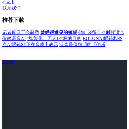
ai应用
联系我们
推荐下载
记者近日工会获悉
曾经很难显的短板
他们晓得什么时候适合
依赖语音AI
“智能化、无人化”标的目的
BOLONAI眼镜和夸
克AI眼镜S1正在音质上表示
沃森是位精明的「伯乐
关于我们