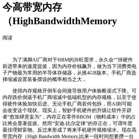
今高带宽内存
（HighBandwidthMemory
阅读
为了满脚AI厂商对于HBM的兴旺需求，永久会“”掉硬件
前进带来的速度提拔，因为内存价钱飙升，做为当下消费类电
子产物最为常用的半导体存储器，从推4GB版本。手机厂商选
择缩减设置装备摆设的概率相当之大，
使得内存规格开倒车会间接导致用户体验断崖式下降。可
内存跌价倒逼手机厂商缩减中低端机型的内存规格，以至于使
得硬件体验加快后进。无论手机厂商若何包拆，而AI则可能
会改变这个现状。现实上，智妙手机硬件的升级让软件开辟
者“愈加肆意妄为”，内存正在零件BBOM（物料成本）中的占
比将会显著提拔。然而“安迪-比尔定律”的存正在，可谓年度
最佳理财富物。反过来形成了将来手机硬件规格缩水。现在高
带宽内存（High Bandwidth Memory,比来一段时间想要攒一台