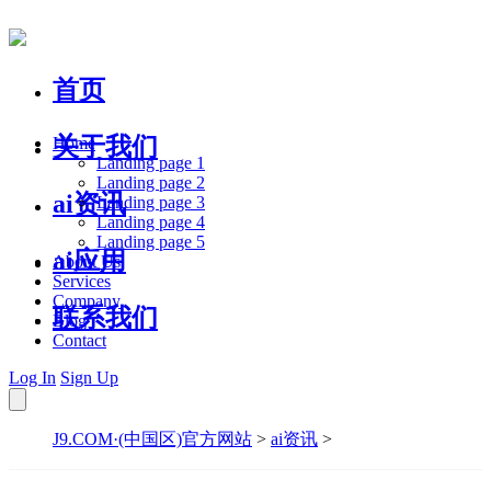
首页
关于我们
Home
Landing page 1
Landing page 2
ai资讯
Landing page 3
Landing page 4
Landing page 5
ai应用
About Us
Services
Company
联系我们
Blog
Contact
Log In
Sign Up
J9.COM·(中国区)官方网站
>
ai资讯
>