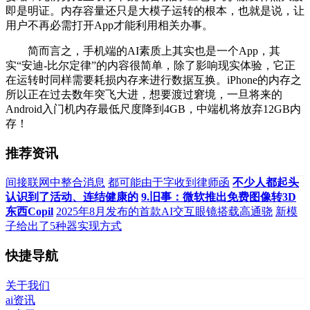
即是明证。内存容量还只是大模子运转的根本，也就是说，让
用户不再必需打开App才能利用相关办事。
简而言之，手机端的AI素质上其实也是一个App，其
实“安迪-比尔定律”的内容很简单，除了影响现实体验，它正
在运转时同样需要耗损内存来进行数据互换。iPhone的内存之
所以正在过去数年突飞大进，想要渡过窘境，一旦将来的
Android入门机内存最低尺度降到4GB，中端机将放弃12GB内
存！
推荐资讯
间接联网中整合消息
都可能由于字收到律师函
不少人都起头
认识到了活动、连结健康的
9.旧事：微软推出免费图像转3D
东西Copil
2025年8月发布的首款AI交互眼镜搭载高通骁
新模
子给出了5种器实现方式
快捷导航
关于我们
ai资讯