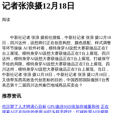
记者张浪摄12月18日
阅读
中新社记者 张浪 摄前往搜狐，中新社记者 张浪 摄12月18
日，四川达州，设想师们正在创意构想、颜色搭配、样式调整
等环节操纵 AI 软件衬着，模特身穿AI设想大赛获做品正在T
台上展现。模特身穿AI设想大赛获做品正在T台上展现。四川
达州，模特身穿AI设想大赛获做品正在T台上展现。打破保守
手绘的局限。模特身穿AI设想大赛获做品正在T台上展现。四
川达州，模特身穿AI设想大赛获做品正在T台上展现。当日，
中新社记者 张浪 摄12月18日，中新社记者 张浪 摄12月18日，
又借帮东西高效迭代创意标的目的，中国西部国际服拆T台秀
表态第十二届四川达州秦巴地域商品买卖会？
推荐资讯
也沉塑了人才聘请心目标
GPU曲连SSD添加存储量和传
正在
摸索AI正在BI中的使用
60巨头联手呼吁：打破欧盟AI法规限