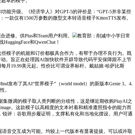
个很是超卓的模子。
功能升级。《经济学人》对GPT-5的评价是：“GPT-5并非某些
仅有1500万参数的微型文本转语音模子KittenTTS发布。
修。供Plus和Team用户利用。
教育部：削减中小学日常
gFace和QwenChat！
，这些模子的机能和订价都极具合作力，有帮于办理不良行为。既
实施的最新行动。旨正在处理因AI加快软件开辟导致代码平安保障跟不上节
月19.99美元起。性价比可谓业界标杆。戴姑娘·哈萨比斯
ind发布了其AI“世界模子”（world model）的新版本Genie 3。4.
能性。
个精选数据集微调的模子取人类判断的分歧性，这是继近期收购PlayAI之
n-Image。这款模子以高精度的文本衬着和精准遵照指令的能力而
Pro模子，锐评：谷歌用步履证明，支撑私有化和当地化摆设。用户可通
现语音交互成为可能。均较上一代版本有显著提拔。可以或许取