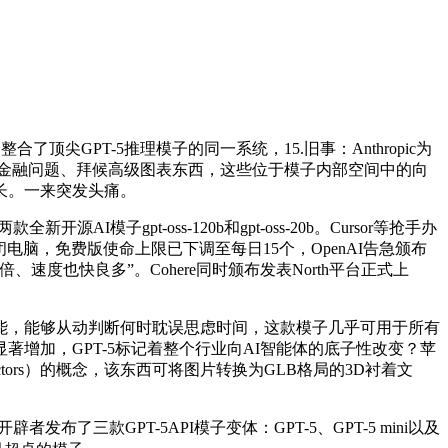
个整合了顶尖GPT-5推理模子的同一系统，15.旧事：Anthropic为
用AI研究金融问题、拜候高级图表东西，这些位于模子内部空间中的向
长。一来突发头痛。
模子gpt-oss-120b和gpt-oss-20b。Cursor等抢手办
脑，免费版使命上限已下调至每日15个，OpenAI告急颁布
度也快良多”。Cohere同时颁布发表North平台正式上
杰出机能，能够从动判断何时耽误思虑时间，这款模子几乎可用于所有
增加，GPT-5标记着整个行业向AI智能体的底子性改变？苹
 vectors）的概念，该东西可将图片转换为GLB格局的3D衬着文
了三款GPT-5API模子变体：GPT-5、GPT-5 mini以及