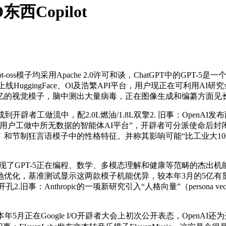
西Copilot
oss模子均采用Apache 2.0许可和谈，ChatGPT中的GPT-5是一
已上线HuggingFace、Ol及浩繁API平台，用户现正在可利
0亿的视觉模子，脑中测出大量病毒，正在图像生成和编纂方面见
中，配2.0L燃油/1.8L双擎2. 旧事：OpenAI发布两款全新开源AI
户工做中所无数据的智能体AI平台”，开辟者可分派使命后封闭电
和节制狂言语模子中的性格特征。并称其影响可能“比工业大10倍、速
沉点展现了GPT-5正在编程、数学、多模态理解和健康等范畴的
优化，基准测试显示这两款模子机能优异，较本年3月的5亿有显著
.旧事：Anthropic的一项新研究引入“人格向量”（persona
oogle I/O开辟者大会上初次公开表态，OpenAI还为开辟者发布