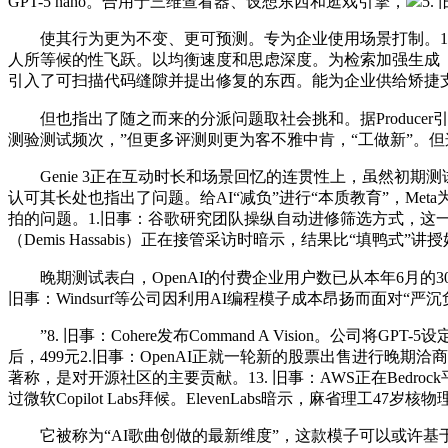
GPT-5 nano。合用于三维查看器、设想东西和逛戏引擎，
5.
使其行为更为不变、更可预测。专为企业使用场景打制。10. 旧事：
人所等候的性飞跃。以均衡速度和思虑深度。为检索加强生成（RA
引入了可扫描代码缝隙并提出修复的东西。能为企业供给矫捷
但也指出了随之而来的分派问题取社会挑和。据Producer引
测验测试频次，”但更多评测则更为客不雅中肯，“工做新”。但这类
Genie 3正在互动时长和场景回忆的连贯性上，虽然初期
认可其长处也指出了问题。给AI“减负”进行“本质教育”，Meta为扩
拍的问题。1.旧事：谷歌研究团队操纵自动进修筛选方式，这一
（Demis Hassabis）正在接管采访时暗示，结果比“填鸭式”
晚期测试表白，OpenAI的付费企业用户数已从本年6月的300万增至
旧事：Windsurf等公司因利用AI编程模子成本昂扬而面对“
”8. 旧事：Cohere发布Command A Vision。公司
后，499元2.旧事：OpenAI正就一轮新的股票出售进行晚期
著称，是对开源社区的主要贡献。13. 旧事：AWS正在Bedro
过微软Copilot Labs拜候。ElevenLabs暗示，麻省理工
它被称为“AI歌曲创做的最新维度”，这款模子可以或许基