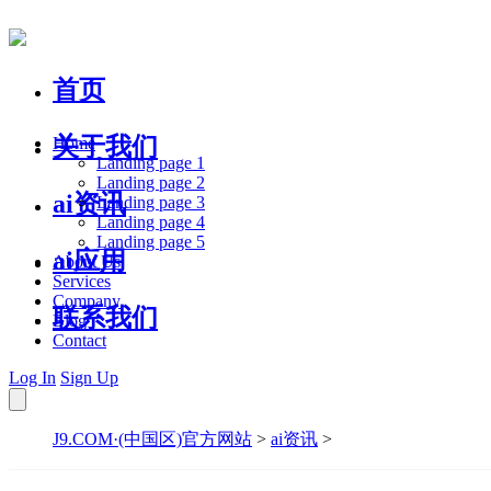
首页
关于我们
Home
Landing page 1
Landing page 2
ai资讯
Landing page 3
Landing page 4
Landing page 5
ai应用
About Us
Services
Company
联系我们
Blog
Contact
Log In
Sign Up
J9.COM·(中国区)官方网站
>
ai资讯
>