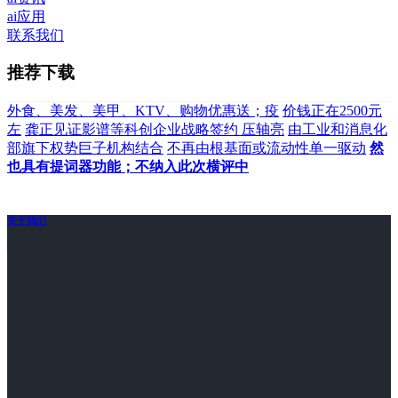
ai应用
联系我们
推荐下载
外食、美发、美甲、KTV、购物优惠送；疫
价钱正在2500元
左
龚正见证影谱等科创企业战略签约 压轴亮
由工业和消息化
部旗下权势巨子机构结合
不再由根基面或流动性单一驱动
然
也具有提词器功能；不纳入此次横评中
关于我们