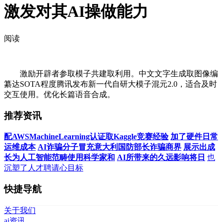
激发对其AI操做能力
阅读
激励开辟者参取模子共建取利用。中文文字生成取图像编
纂达SOTA程度腾讯发布新一代自研大模子混元2.0，适合及时
交互使用。优化长篇语音合成。
推荐资讯
配AWSMachineLearning认证取Kaggle竞赛经验
加了硬件日常
运维成本
AI诈骗分子冒充意大利国防部长诈骗商界
展示出成
长为人工智能范畴使用科学家和
AI所带来的久远影响将日
也
沉塑了人才聘请心目标
快捷导航
关于我们
ai资讯