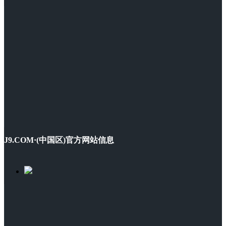
J9.COM·(中国区)官方网站信息