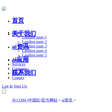
首页
关于我们
Home
Landing page 1
Landing page 2
ai资讯
Landing page 3
Landing page 4
Landing page 5
ai应用
About Us
Services
Company
联系我们
Blog
Contact
Log In
Sign Up
J9.COM·(中国区)官方网站
>
ai资讯
>