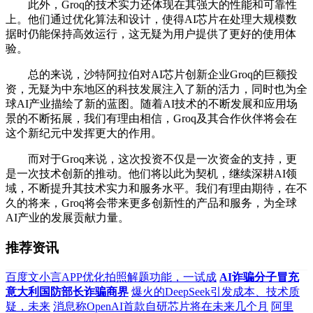
此外，Groq的技术实力还体现在其强大的性能和可靠性
上。他们通过优化算法和设计，使得AI芯片在处理大规模数
据时仍能保持高效运行，这无疑为用户提供了更好的使用体
验。
总的来说，沙特阿拉伯对AI芯片创新企业Groq的巨额投
资，无疑为中东地区的科技发展注入了新的活力，同时也为全
球AI产业描绘了新的蓝图。随着AI技术的不断发展和应用场
景的不断拓展，我们有理由相信，Groq及其合作伙伴将会在
这个新纪元中发挥更大的作用。
而对于Groq来说，这次投资不仅是一次资金的支持，更
是一次技术创新的推动。他们将以此为契机，继续深耕AI领
域，不断提升其技术实力和服务水平。我们有理由期待，在不
久的将来，Groq将会带来更多创新性的产品和服务，为全球
AI产业的发展贡献力量。
推荐资讯
百度文小言APP优化拍照解题功能，一试成
AI诈骗分子冒充
意大利国防部长诈骗商界
爆火的DeepSeek引发成本、技术质
疑，未来
消息称OpenAI首款自研芯片将在未来几个月
阿里