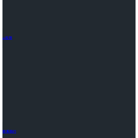
ai应用
联系我们