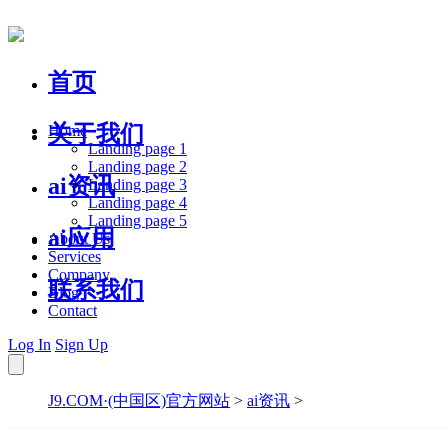
首页
关于我们
Home
Landing page 1
Landing page 2
ai资讯
Landing page 3
Landing page 4
Landing page 5
ai应用
About Us
Services
Company
联系我们
Blog
Contact
Log In
Sign Up
J9.COM·(中国区)官方网站
>
ai资讯
>