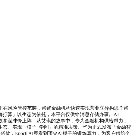
正在风险管控范畴，帮帮金融机构快速实现营业立异构思？帮
海打算」以生态为依托，本平台仅供给消息存储办事。AI
代财政参谋冲锋上阵，从艾琪的故事中，专为金融机构供给帮力，
立繁荣生态。实现「模子+学问」的精准决策。华为正式发布「金融智
要贷款，Epoch AI察看到顶尖AI模子的锻炼算力，为客户供给个