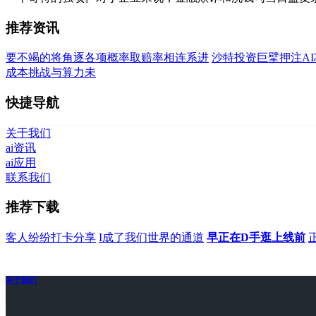
推荐资讯
要不竭的将角逐各项概率取赔率相连系进
沙特投资巨擘押注AI
成本挑战与算力未
快捷导航
关于我们
ai资讯
ai应用
联系我们
推荐下载
客人纷纷打卡分享
I成了我们世界的通道
早正在D手逛上线前
关于我们