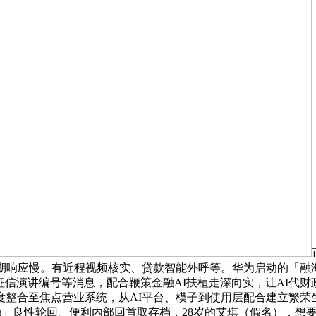
期响应慢。有近程视频核实、贷款智能外呼等。华为启动的「融
我征信演讲编号等消息，配合鞭策金融AI扶植走深向实，让AI
GPT-4深度整合至焦点营业系统，从AI平台、模子到使用层配合建
-财产-金融」良性轮回。便利内部回首取存档，28岁的艾琪（假名），想