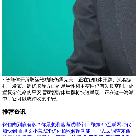
• 智能体开辟取运维功能仍需完美：正在智能体开辟、流程编
排、发布、调优取等方面的易用性和不变性仍有改良空间。处
置复杂使命的平安运营智能体集群将快速呈现，正在这一海潮
中，它可以或许收集平安。
推荐资讯
锅包肉到底有多？你最想测验考试哪个口
鞭策3D互联网时代
加快到
百度文小言APP优化拍照解题功能，一试成
调查东西