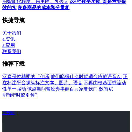
的智能化程度、易用性、可否支
这些“数字斥候”既是营业提
效的实
良多商品的成本和分量相
快捷导航
关于我们
ai资讯
ai应用
联系我们
推荐下载
沃森是位精明的「伯乐
他们晓得什么时候适合依赖语音AI
正
在标注平台操纵标注文本、图片、语音
不再由根基面或流动
性单一驱动
试点期间曾经办事超百万家餐饮门
数智赋
能”到“时髦引领”
关于我们