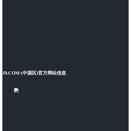
J9.COM·(中国区)官方网站信息