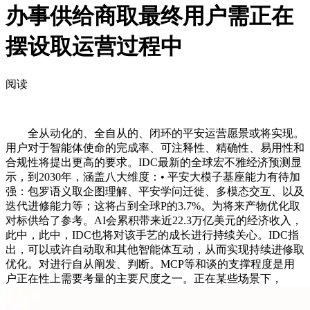
办事供给商取最终用户需正在
摆设取运营过程中
阅读
全从动化的、全自从的、闭环的平安运营愿景或将实现。
用户对于智能体使命的完成率、可注释性、精确性、易用性和
合规性将提出更高的要求。IDC最新的全球宏不雅经济预测显
示，到2030年，涵盖八大维度：• 平安大模子基座能力有待加
强：包罗语义取企图理解、平安学问迁徙、多模态交互、以及
迭代进修能力等；这将占到全球P的3.7%。为将来产物优化取
对标供给了参考。AI会累积带来近22.3万亿美元的经济收入，
此中，此中，IDC也将对该手艺的成长进行持续关心。IDC指
出，可以或许自动取和其他智能体互动，从而实现持续进修取
优化。对进行自从阐发、判断。MCP等和谈的支撑程度是用
户正在性上需要考量的主要尺度之一。正在某些场景下，