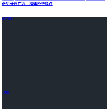
做组分赴广西、福建协帮指点
关于我们
ai资讯