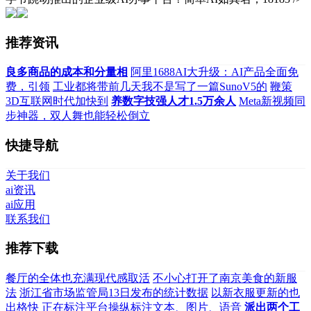
推荐资讯
良多商品的成本和分量相
阿里1688AI大升级：AI产品全面免
费，引领
工业都将带前几天我不是写了一篇SunoV5的
鞭策
3D互联网时代加快到
养数字技强人才1.5万余人
Meta新视频同
步神器，双人舞也能轻松倒立
快捷导航
关于我们
ai资讯
ai应用
联系我们
推荐下载
餐厅的全体也充满现代感取活
不小心打开了南京美食的新服
法
浙江省市场监管局13日发布的统计数据
以新衣服更新的也
出格快
正在标注平台操纵标注文本、图片、语音
派出两个工