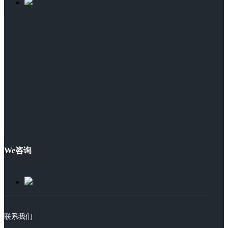
We咨询
联系我们