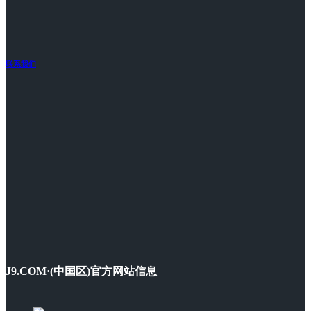
联系我们
J9.COM·(中国区)官方网站信息