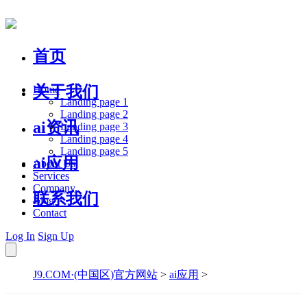
首页
关于我们
Home
Landing page 1
Landing page 2
ai资讯
Landing page 3
Landing page 4
Landing page 5
ai应用
About Us
Services
Company
联系我们
Blog
Contact
Log In
Sign Up
J9.COM·(中国区)官方网站
>
ai应用
>