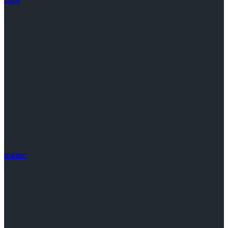
ai应用
联系我们