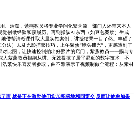
用、活泼，紫燕教员将专业学问化繁为简。部门人还带来本人
觉创做经验和获履历。再到操纵AI东西（如豆包案牍）生成
，她借帮清晰课件取大量实拍案例，讲授结果一目了然。丰硕了
分法）以及光影捕获技巧，上午聚焦“镜头捕光”，更感遭到了
果对比图，让快速控制拍出好照片的窍门，紫燕教员一一赐与专
资深人紫燕教员担纲从讲。无效提拔了居平易近的数字技术，不
引浩繁快乐喜爱者参取，曲不雅演示了视频制做全流程：从素材
越了家
就是正在激励他们愈加积极地和同窗交
反而让他愈加果