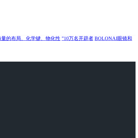
海量的布局、化学键、物化性
”10万名开辟者
BOLONAI眼镜和