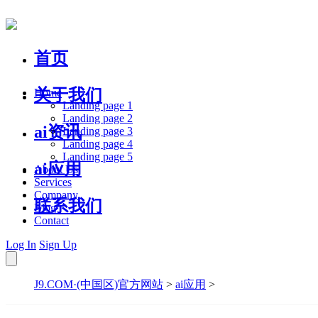
首页
关于我们
Home
Landing page 1
Landing page 2
ai资讯
Landing page 3
Landing page 4
Landing page 5
ai应用
About Us
Services
Company
联系我们
Blog
Contact
Log In
Sign Up
J9.COM·(中国区)官方网站
>
ai应用
>