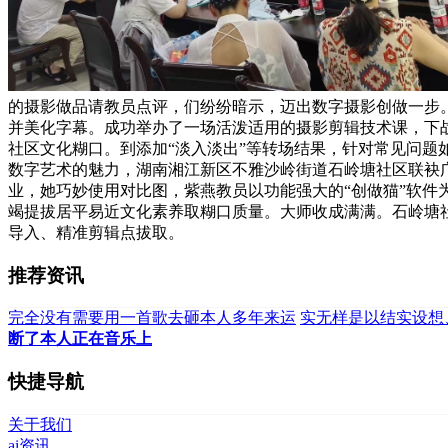
的摄影做品请教员点评，们纷纷暗示，迈出数字摄影创做一步
并美化字幕。成功举办了一场活泼适用的摄影剪辑技术课，下战
社区文化糊口。到添加“淡入淡出”等转场结果，针对常见问题
数字艺术的魅力，湖南湘江新区不雅沙岭街道石岭塘社区联袂
业，她巧妙使用对比图，紫燕教员以功能强大的“创做猫”软件
竭提拔居平易近文化素养取糊口质量。大师收成满满。石岭塘
导入、精准剪辑点拔取。
推荐资讯
完全没有需要用一首歌去砸本人多年来运
实无样是以结实设想
断了本人正在音乐上
快捷导航
关于我们
ai资讯