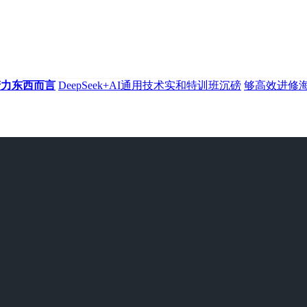
产力东西而言
DeepSeek+AI通用技术实和特训班沉磅
够高效进修