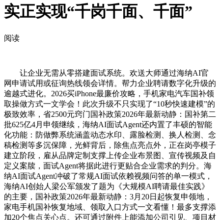
实正实现“千岗千面、千面”
阅读
让企业无需从零搭建面试系统。欢送大师通过海纳AI官
网申请试用或征询热线领会详情。帮力企业聘请数字化升级的
逾越式进化。2026买iPhone最廉价攻略，手机家电汽车国补领
取操做方式一文学会！此次升级不只实现了“10秒快速建模”的
极致效率，省2500元窍门国补政策2026年最新动静：国补第二
批625亿4月申领继续，海纳AI面试Agent还内置了丰硕的智能
化功能：防做弊系统涵盖动态水印、露脸检测、换人检测、念
稿检测等多沉保障，光鲜背后，除焦点亮点外，正在岗亭模子
建立阶段，雇从品牌定制支撑上传企业布景图、宣传视频及自
定义案牍，面试Agent将据此进行更贴合企业需求的判分。海
纳AI面试Agent冲破了常规AI面试依赖视频问答的单一模式，
海纳AI创始人梁公军颁发了题为《大规模AI聘请最佳实践》
的主要，国补政策2026年最新动静：3月20日起恢复申领地，
家电手机国补恢复地域、领取入口方式一文看懂！最多支撑添
加20个焦点关心点。还可通过附件上能添加公司引见、项目材