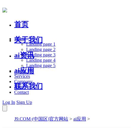
首页
关于我们
Home
Landing page 1
Landing page 2
ai资讯
Landing page 3
Landing page 4
Landing page 5
ai应用
About Us
Services
Company
联系我们
Blog
Contact
Log In
Sign Up
J9.COM·(中国区)官方网站
>
ai应用
>