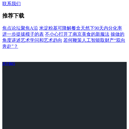
联系我们
推荐下载
焦点论坛聚焦A沿
米淀粉基可降解餐盒天然下90天内分化率
进一步提拔模子的表
不小心打开了南京美食的新服法
操做的
角度讲述艺术学问和艺术趋向
若何鞭策人工智能取财产“双向
奔赴”？
关于我们