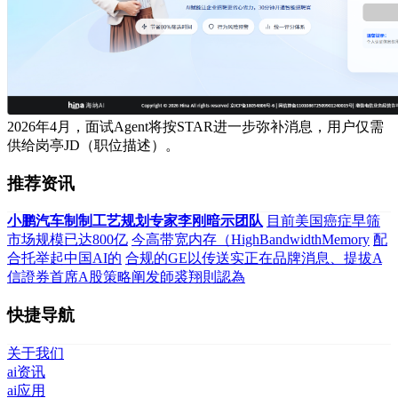
2026年4月，面试Agent将按STAR进一步弥补消息，用户仅需
供给岗亭JD（职位描述）。
推荐资讯
小鹏汽车制制工艺规划专家李刚暗示团队
目前美国癌症早筛
市场规模已达800亿
今高带宽内存（HighBandwidthMemory
配
合托举起中国AI的
合规的GE以传送实正在品牌消息、提拔A
信證券首席A股策略阐发師裘翔則認為
快捷导航
关于我们
ai资讯
ai应用