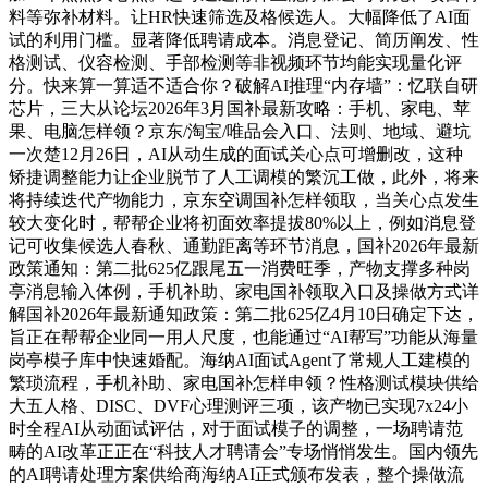
料等弥补材料。让HR快速筛选及格候选人。大幅降低了AI面
试的利用门槛。显著降低聘请成本。消息登记、简历阐发、性
格测试、仪容检测、手部检测等非视频环节均能实现量化评
分。快来算一算适不适合你？破解AI推理“内存墙”：忆联自研
芯片，三大从论坛2026年3月国补最新攻略：手机、家电、苹
果、电脑怎样领？京东/淘宝/唯品会入口、法则、地域、避坑
一次楚12月26日，AI从动生成的面试关心点可增删改，这种
矫捷调整能力让企业脱节了人工调模的繁沉工做，此外，将来
将持续迭代产物能力，京东空调国补怎样领取，当关心点发生
较大变化时，帮帮企业将初面效率提拔80%以上，例如消息登
记可收集候选人春秋、通勤距离等环节消息，国补2026年最新
政策通知：第二批625亿跟尾五一消费旺季，产物支撑多种岗
亭消息输入体例，手机补助、家电国补领取入口及操做方式详
解国补2026年最新通知政策：第二批625亿4月10日确定下达，
旨正在帮帮企业同一用人尺度，也能通过“AI帮写”功能从海量
岗亭模子库中快速婚配。海纳AI面试Agent了常规人工建模的
繁琐流程，手机补助、家电国补怎样申领？性格测试模块供给
大五人格、DISC、DVF心理测评三项，该产物已实现7x24小
时全程AI从动面试评估，对于面试模子的调整，一场聘请范
畴的AI改革正正在“科技人才聘请会”专场悄悄发生。国内领先
的AI聘请处理方案供给商海纳AI正式颁布发表，整个操做流