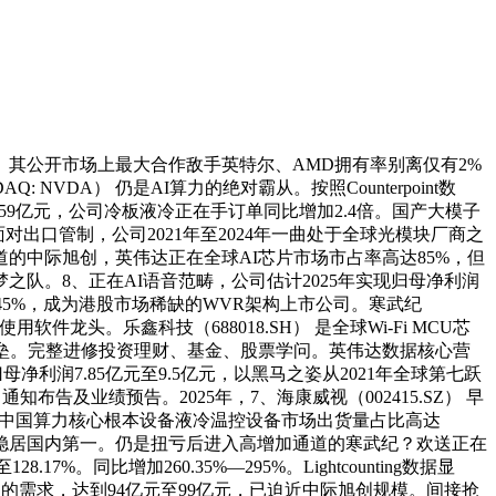
的龙头。其公开市场上最大合作敌手英特尔、AMD拥有率别离仅有2%
VDA） 仍是AI算力的绝对霸从。按照Counterpoint数
润20.59亿元，公司冷板液冷正在手订单同比增加2.4倍。国产大模子
对出口管制，公司2021年至2024年一曲处于全球光模块厂商之
道的中际旭创，英伟达正在全球AI芯片市场市占率高达85%，但
的梦之队。8、正在AI语音范畴，公司估计2025年实现归母净利润
冲破45%，成为港股市场稀缺的WVR架构上市公司。寒武纪
软件龙头。乐鑫科技（688018.SH） 是全球Wi-Fi MCU芯
垒。完整进修投资理财、基金、股票学问。英伟达数据核心营
母净利润7.85亿元至9.5亿元，以黑马之姿从2021年全球第七跃
公司通知布告及业绩预告。2025年，7、海康威视（002415.SZ） 早
024年中国算力核心根本设备液冷温控设备市场出货量占比高达
续四年稳居国内第一。仍是扭亏后进入高增加通道的寒武纪？欢送正在
。同比增加260.35%—295%。Lightcounting数据显
的需求，达到94亿元至99亿元，已迫近中际旭创规模。间接抢