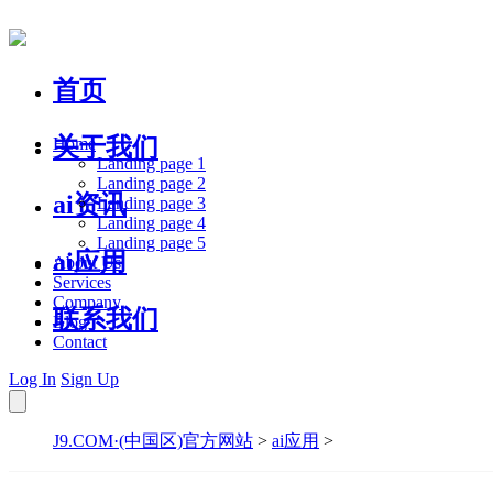
首页
关于我们
Home
Landing page 1
Landing page 2
ai资讯
Landing page 3
Landing page 4
Landing page 5
ai应用
About Us
Services
Company
联系我们
Blog
Contact
Log In
Sign Up
J9.COM·(中国区)官方网站
>
ai应用
>