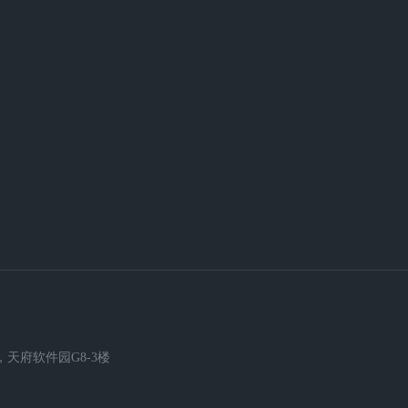
天府软件园G8-3楼