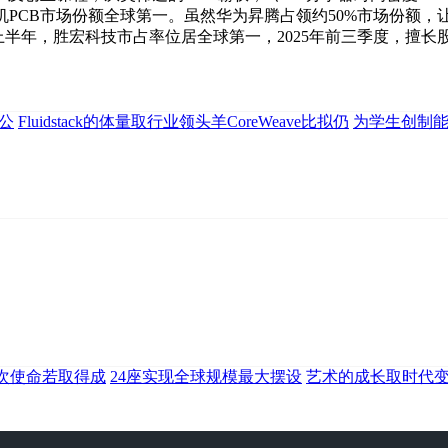
B&互换机PCB市场份额全球第一。虽然华为昇腾占领约50%市场份额，让
5年上半年，胜宏科技市占率位居全球第一，2025年前三季度，擅
公
Fluidstack的体量取行业领头羊CoreWeave比拟仍
为学生创制
次使命若取得成
24座实现全球规模最大摆设
艺术的成长取时代