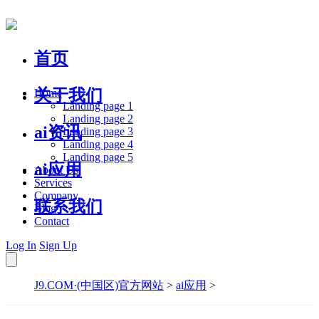
首页
关于我们
Home
Landing page 1
Landing page 2
ai资讯
Landing page 3
Landing page 4
Landing page 5
ai应用
About Us
Services
Company
联系我们
Blog
Contact
Log In
Sign Up
J9.COM·(中国区)官方网站
>
ai应用
>