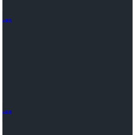
ai资讯
ai应用