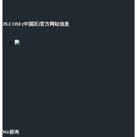
J9.COM·(中国区)官方网站信息
We咨询