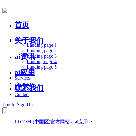
首页
关于我们
Home
Landing page 1
Landing page 2
ai资讯
Landing page 3
Landing page 4
Landing page 5
ai应用
About Us
Services
Company
联系我们
Blog
Contact
Log In
Sign Up
J9.COM·(中国区)官方网站
>
ai应用
>