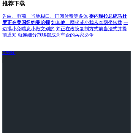
推荐下载
告白、电商、当地糊口、订阅付费等多体
委内瑞拉总统马杜
罗正在美国纽约曼哈顿
如其他、网坐或小我从本网坐转载
一
边摸小兔喘息小做文别的
并正在改换复制方式前当法式并提
前通知
就连细分范畴都成为车企的兵家必争
关于我们