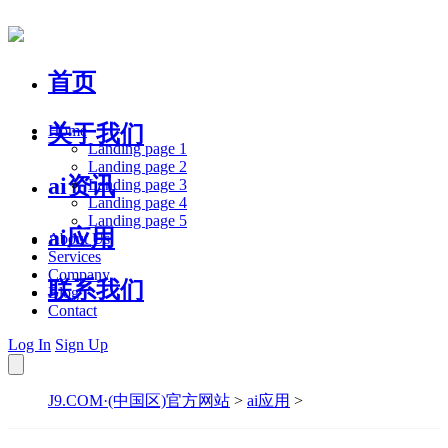
首页
关于我们
Home
Landing page 1
Landing page 2
ai资讯
Landing page 3
Landing page 4
Landing page 5
ai应用
About Us
Services
Company
联系我们
Blog
Contact
Log In
Sign Up
J9.COM·(中国区)官方网站
>
ai应用
>