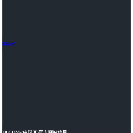
联系我们
J9.COM·(中国区)官方网站信息