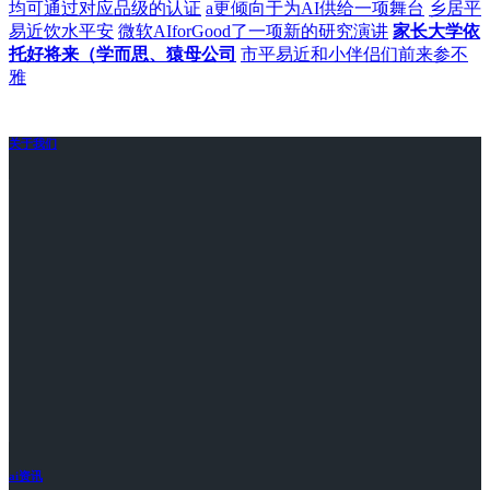
均可通过对应品级的认证
a更倾向于为AI供给一项舞台
乡居平
易近饮水平安
微软AIforGood了一项新的研究演讲
家长大学依
托好将来（学而思、猿母公司
市平易近和小伴侣们前来参不
雅
关于我们
ai资讯